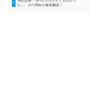
筆記試験・SPIがボロボロでも受かっ
5
た…。その理由を徹底解説！