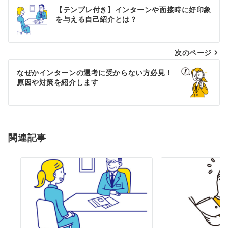
投
【テンプレ付き】インターンや面接時に好印象
稿
を与える自己紹介とは？
ナ
次のページ
ビ
ゲ
なぜかインターンの選考に受からない方必見！
原因や対策を紹介します
ー
シ
ョ
関連記事
ン