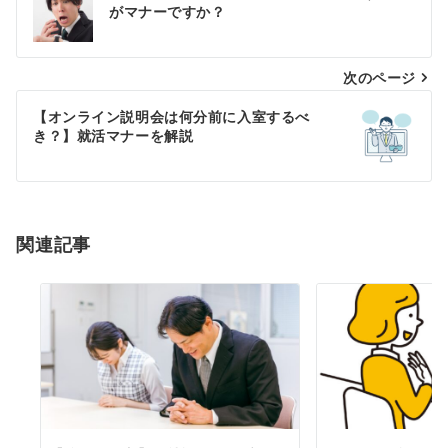
稿
がマナーですか？
ナ
次のページ
ビ
ゲ
【オンライン説明会は何分前に入室するべ
き？】就活マナーを解説
ー
シ
ョ
関連記事
ン